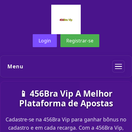
Login
Registrar-se
Menu
📱 456Bra Vip A Melhor
Plataforma de Apostas
Cadastre-se na 456Bra Vip para ganhar bônus no
cadastro e em cada recarga. Com a 456Bra Vip,