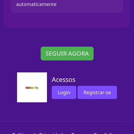
automaticamente
SEGUIR AGORA
Acessos
Login
Registrar-se