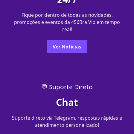
Fique por dentro de todas as novidades,
promoções e eventos da 456Bra Vip em tempo
real!
Ver Notícias
💬 Suporte Direto
Chat
Suporte direto via Telegram, respostas rápidas e
atendimento personalizado!