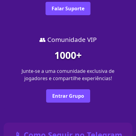
Falar Suporte
👥 Comunidade VIP
1000+
Junte-se a uma comunidade exclusiva de
jogadores e compartilhe experiências!
Entrar Grupo
📱 Como Seguir no Telegram