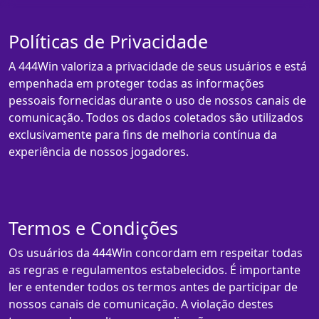
Políticas de Privacidade
A 444Win valoriza a privacidade de seus usuários e está
empenhada em proteger todas as informações
pessoais fornecidas durante o uso de nossos canais de
comunicação. Todos os dados coletados são utilizados
exclusivamente para fins de melhoria contínua da
experiência de nossos jogadores.
Termos e Condições
Os usuários da 444Win concordam em respeitar todas
as regras e regulamentos estabelecidos. É importante
ler e entender todos os termos antes de participar de
nossos canais de comunicação. A violação destes