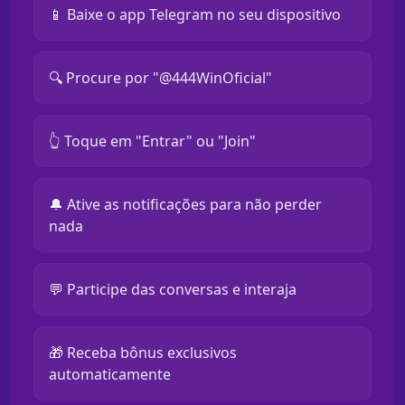
📱 Baixe o app Telegram no seu dispositivo
🔍 Procure por "@444WinOficial"
👆 Toque em "Entrar" ou "Join"
🔔 Ative as notificações para não perder
nada
💬 Participe das conversas e interaja
🎁 Receba bônus exclusivos
automaticamente