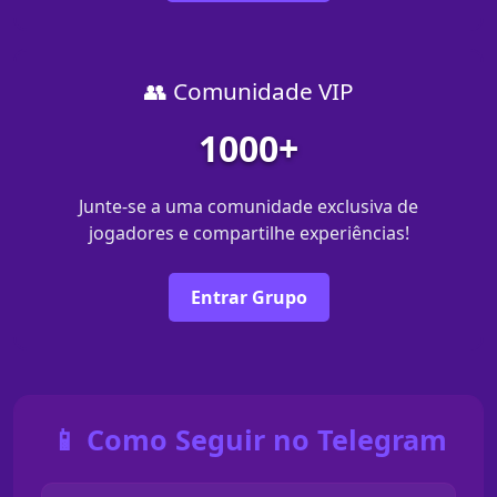
👥 Comunidade VIP
1000+
Junte-se a uma comunidade exclusiva de
jogadores e compartilhe experiências!
Entrar Grupo
📱 Como Seguir no Telegram