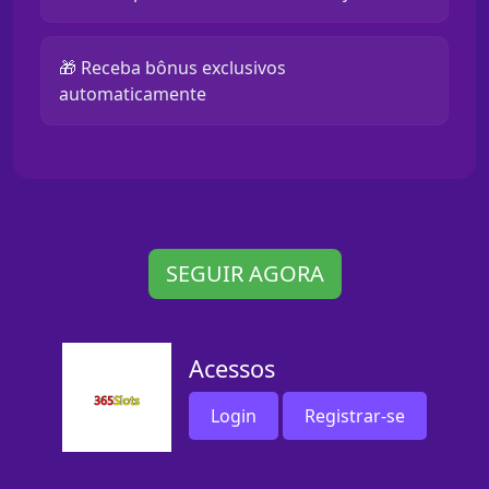
🎁 Receba bônus exclusivos
automaticamente
SEGUIR AGORA
Acessos
Login
Registrar-se