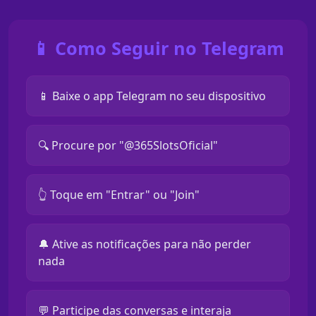
📱 Como Seguir no Telegram
📱 Baixe o app Telegram no seu dispositivo
🔍 Procure por "@365SlotsOficial"
👆 Toque em "Entrar" ou "Join"
🔔 Ative as notificações para não perder
nada
💬 Participe das conversas e interaja