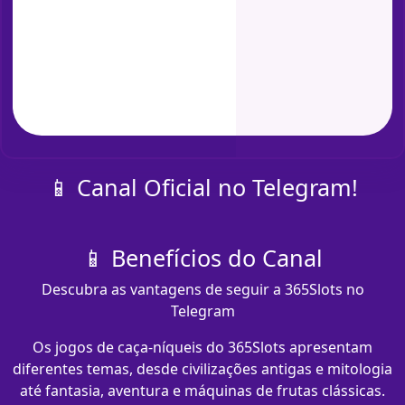
📱 Canal Oficial no Telegram!
📱 Benefícios do Canal
Descubra as vantagens de seguir a 365Slots no
Telegram
Os jogos de caça-níqueis do 365Slots apresentam
diferentes temas, desde civilizações antigas e mitologia
até fantasia, aventura e máquinas de frutas clássicas.