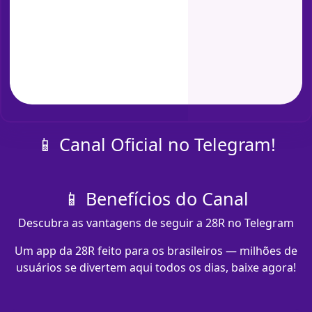
📱 Canal Oficial no Telegram!
📱 Benefícios do Canal
Descubra as vantagens de seguir a 28R no Telegram
Um app da 28R feito para os brasileiros — milhões de
usuários se divertem aqui todos os dias, baixe agora!