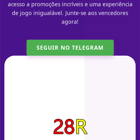
acesso a promoções incríveis e uma experiência
de jogo inigualável. Junte-se aos vencedores
agora!
SEGUIR NO TELEGRAM