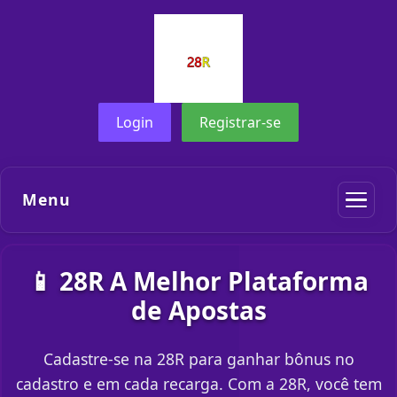
Login
Registrar-se
Menu
📱 28R A Melhor Plataforma
de Apostas
Cadastre-se na 28R para ganhar bônus no
cadastro e em cada recarga. Com a 28R, você tem