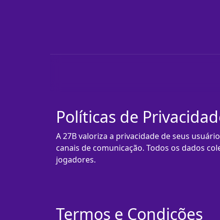
Políticas de Privacida
A 27B valoriza a privacidade de seus usuár
canais de comunicação. Todos os dados cole
jogadores.
Termos e Condições