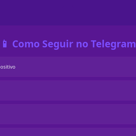
📱 Como Seguir no Telegram
ositivo