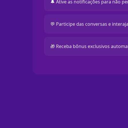
🔔 Ative as notificações para não p
💬 Participe das conversas e interaj
🎁 Receba bônus exclusivos autom