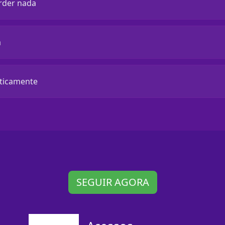
erder nada
a
aticamente
SEGUIR AGORA