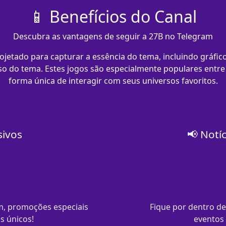
📱 Benefícios do Canal
Descubra as vantagens de seguir a 27B no Telegram
jetado para capturar a essência do tema, incluindo gráficos
rso do tema. Estes jogos são especialmente populares entre
forma única de interagir com seus universos favoritos.
sivos
📢 Notí
m, promoções especiais
Fique por dentro d
s únicos!
eventos