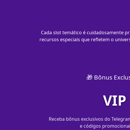
Cada slot temático é cuidadosamente pro
recursos especiais que refletem o unive
🎁 Bônus Exclu
VIP
Receba bônus exclusivos do Telegra
e códigos promocionai