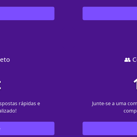
reto
👥 
t
espostas rápidas e
Junte-se a uma com
lizado!
compa
e