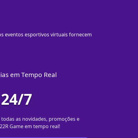
os eventos esportivos virtuais fornecem
cias em Tempo Real
24/7
e todas as novidades, promoções e
 22R Game em tempo real!