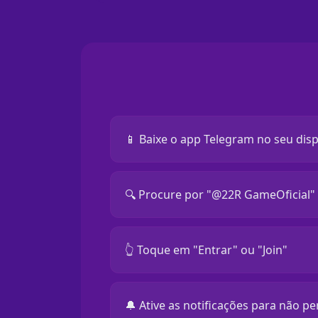
📱 Baixe o app Telegram no seu disp
🔍 Procure por "@22R GameOficial"
👆 Toque em "Entrar" ou "Join"
🔔 Ative as notificações para não p