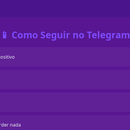
📱 Como Seguir no Telegram
ositivo
erder nada