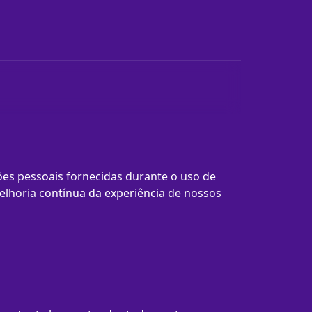
es pessoais fornecidas durante o uso de
elhoria contínua da experiência de nossos