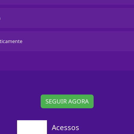
a
aticamente
SEGUIR AGORA
Acessos