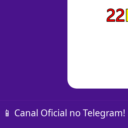
📱 Canal Oficial no Telegram!