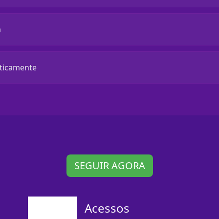
a
aticamente
SEGUIR AGORA
Acessos