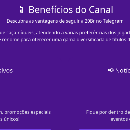
📱 Benefícios do Canal
Descubra as vantagens de seguir a 20Br no Telegram
de caça-níqueis, atendendo a várias preferências dos joga
 renome para oferecer uma gama diversificada de títulos d
sivos
📢 Notí
m, promoções especiais
Fique por dentro d
s únicos!
eventos 