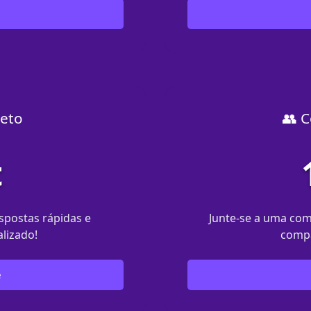
reto
👥 
t
espostas rápidas e
Junte-se a uma com
lizado!
compa
e