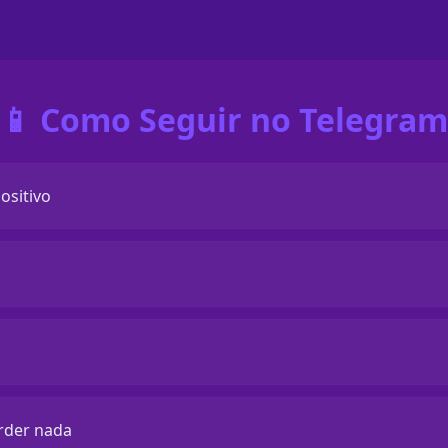
📱 Como Seguir no Telegram
ositivo
erder nada