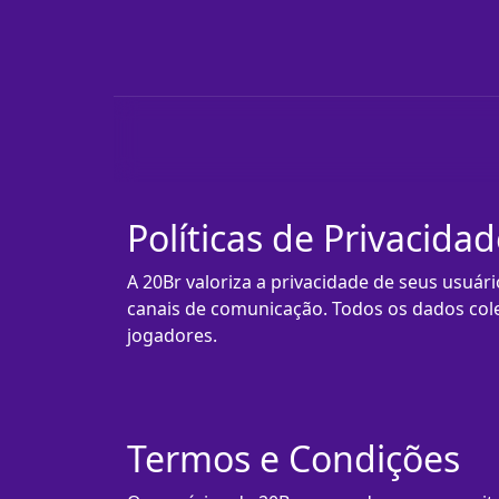
Políticas de Privacida
A 20Br valoriza a privacidade de seus usuá
canais de comunicação. Todos os dados cole
jogadores.
Termos e Condições