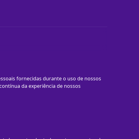
essoais fornecidas durante o uso de nossos
 contínua da experiência de nossos