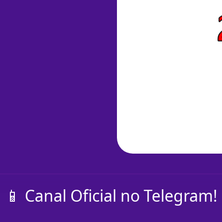
📱 Canal Oficial no Telegram!