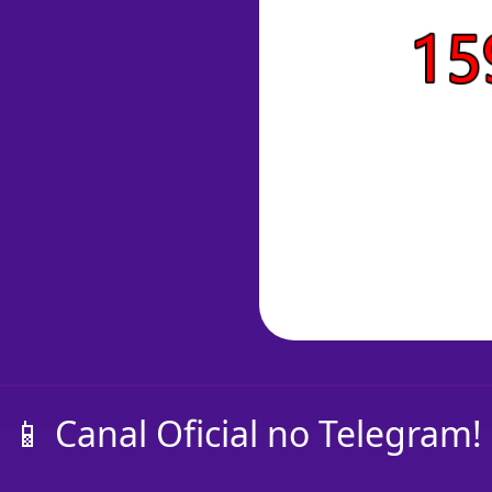
📱 Canal Oficial no Telegram!