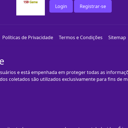
Login
Registrar-se
Políticas de Privacidade
Termos e Condições
Sitemap
de
 usuários e está empenhada em proteger todas as informaçõ
os coletados são utilizados exclusivamente para fins de m