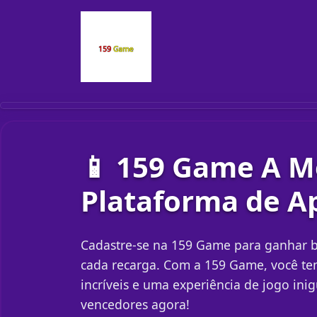
📱 159 Game A M
Plataforma de A
Cadastre-se na 159 Game para ganhar 
cada recarga. Com a 159 Game, você t
incríveis e uma experiência de jogo inig
vencedores agora!