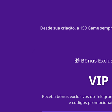
Desde sua criação, a 159 Game sempre
🎁 Bônus Exclu
VIP
Receba bônus exclusivos do Telegra
e códigos promocionai