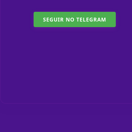
SEGUIR NO TELEGRAM