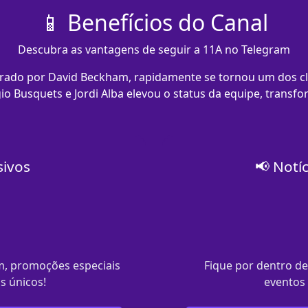
📱 Benefícios do Canal
Descubra as vantagens de seguir a 11A no Telegram
rado por David Beckham, rapidamente se tornou um dos cl
io Busquets e Jordi Alba elevou o status da equipe, trans
sivos
📢 Notí
m, promoções especiais
Fique por dentro d
s únicos!
eventos