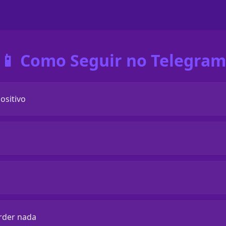
📱 Como Seguir no Telegram
ositivo
erder nada