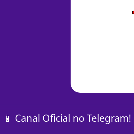
📱 Canal Oficial no Telegram!