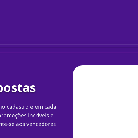
postas
no cadastro e em cada
promoções incríveis e
unte-se aos vencedores