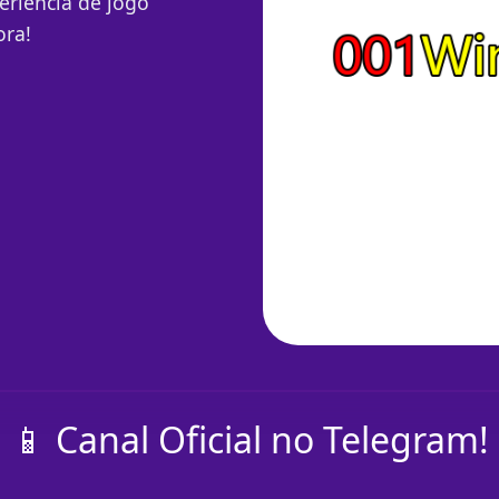
eriência de jogo
ora!
📱 Canal Oficial no Telegram!