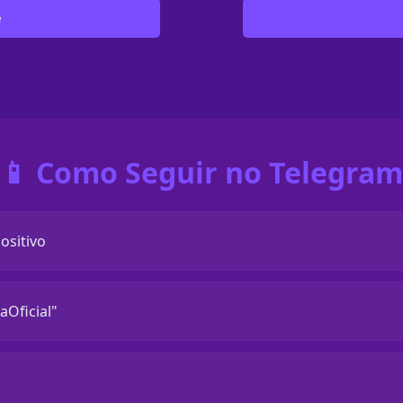
e
📱 Como Seguir no Telegram
ositivo
Oficial"