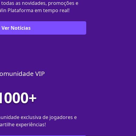
e todas as novidades, promoções e
in Plataforma em tempo real!
Ver Notícias
Comunidade VIP
1000+
unidade exclusiva de jogadores e
rtilhe experiências!