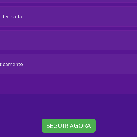
erder nada
a
aticamente
SEGUIR AGORA