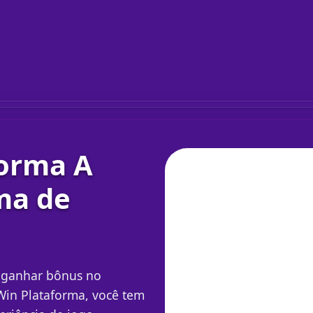
forma A
ma de
a ganhar bônus no
Win Plataforma, você tem