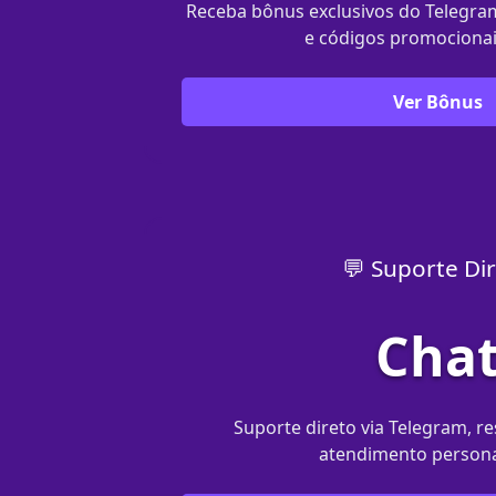
Receba bônus exclusivos do Telegra
e códigos promocionai
Ver Bônus
💬 Suporte Di
Cha
Suporte direto via Telegram, r
atendimento persona