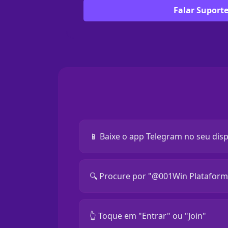
Falar Suport
📱 Baixe o app Telegram no seu disp
🔍 Procure por "@001Win Plataforma
👆 Toque em "Entrar" ou "Join"