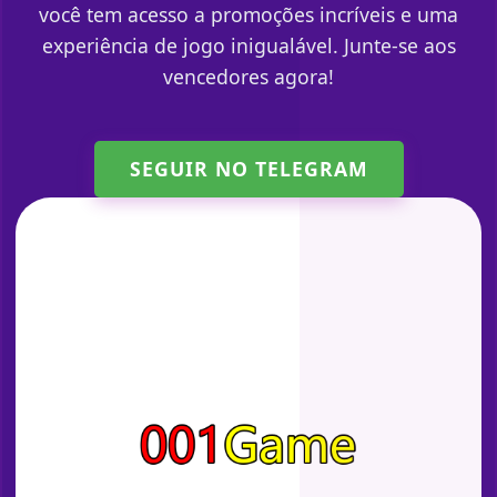
você tem acesso a promoções incríveis e uma
experiência de jogo inigualável. Junte-se aos
vencedores agora!
SEGUIR NO TELEGRAM