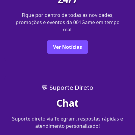
Fique por dentro de todas as novidades,
promoções e eventos da 001Game em tempo
real!
Ver Notícias
💬 Suporte Direto
Chat
Suporte direto via Telegram, respostas rápidas e
atendimento personalizado!