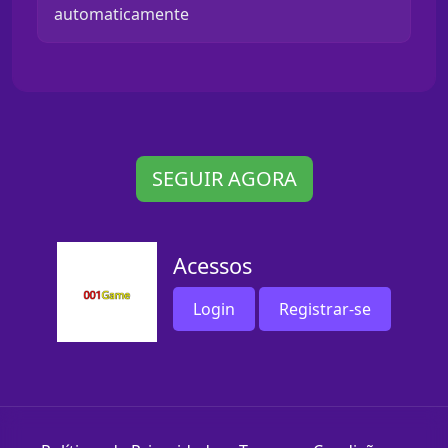
automaticamente
SEGUIR AGORA
Acessos
Login
Registrar-se